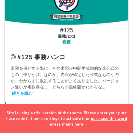
#125 事務ハンコ
書類を保存する際に、その書類が中間生成物的な非公式の
もの（作りかけ）なのか、内容が確定した公式なものなの
か、わからずに混乱することがよくありました。バージョ
ン違いが複数存在し、どちらが最終版かわからな...
続きを読む
-2- 総務
Site is using a trial version of the theme. Please enter your purc
hase code in theme settings to activate it or
purchase this word
press theme here