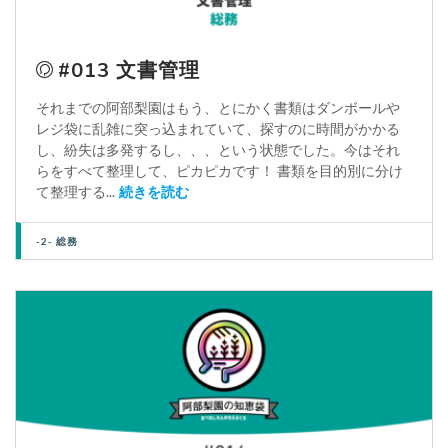
#013 文書管理
それまでの阿部梨園はもう、とにかく書類はダンボールや
レジ袋に乱雑に突っ込まれていて、探すのに時間がかかる
し、紛失は多発するし、、、という状態でした。今はそれ
らをすべて整理して、ピカピカです！ 書類を目的別に分け
て整理する...
続きを読む
-2- 総務