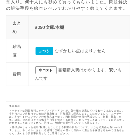
堂入り。何十人にも勧めて買ってもらいました。問題解決
の解決手段を絵本レベルでわかりやすく教えてくれます。
まと
#050 文庫/本棚
め
難易
むずかしい点はありません
ふつう
度
書籍購入費はかかります。安いも
中コスト
費用
んです
免責事項
・本サイトは閲覧無料のオープンメディアですが、著作権を放棄しているわけではありません。
著作権および商標権その他知的財産権は、阿部梨園に帰属します。したがいまして、ユーザー
は、本サイトのコンテンツの全部又は一部を、阿部梨園の事前の承諾なしに、転載、複製、出
版、放送、公衆送信等その他著作権等を侵害する行為を、自ら行うことはできず、また第三者に
行わせることはできません。同様に、無断の商業利用についても禁じます。
・皆様が本サイトを使用/利用したことによる損害や損失について、いかなる責任も負いかねま
す。また、本サイトに含まれる資料の正確さや個々の目的への適合性を保証するものではありま
せん。あくまで実践事例集としてご活用ください。