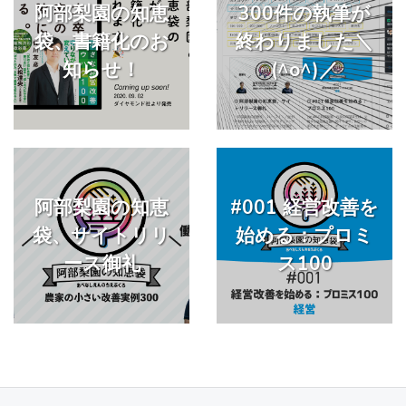
阿部梨園の知恵
300件の執筆が
袋、書籍化のお
終わりました＼
知らせ！
(^o^)／
阿部梨園の知恵
#001 経営改善を
袋、サイトリリ
始める：プロミ
ース御礼
ス100