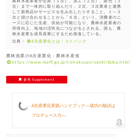
農林水産業者が生産（１次）、加工（２次）、販売（３
次）まで一体的に取り組んだり、２次、３次業者と連携
して新商品やサービスを生み出したりすること。１～３
次と掛け合わせることから「６次」という。消費者のニ
ーズに応じた生産、供給が可能になり、農林水産業者の
所得向上、地域の活性化につながるとされる。国も、農
林水産業を成長産業にするため推進している。
出典：
6次産業化とは – コトバンク
農林漁業の6次産業化：農林水産省
https://www.maff.go.jp/j/shokusan/sanki/6jika.html
参考 Supplement
6次産業化実践ハンドブック―成功の秘訣は
プロデュース力―