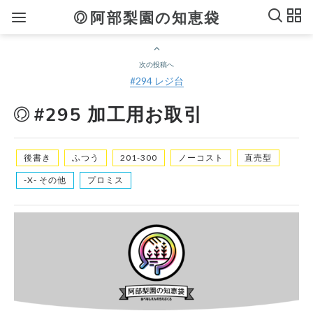
阿部梨園の知恵袋
次の投稿へ
#294 レジ台
#295 加工用お取引
後書き
ふつう
201-300
ノーコスト
直売型
-X- その他
プロミス