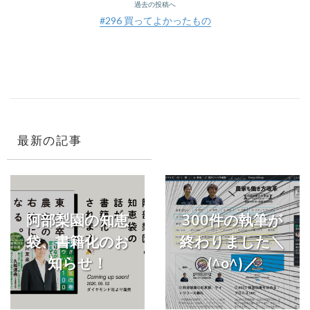
過去の投稿へ
#296 買ってよかったもの
最新の記事
阿部梨園の知恵
300件の執筆が
袋、書籍化のお
終わりました＼
知らせ！
(^o^)／