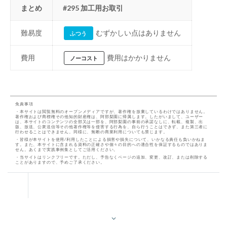
まとめ
#295 加工用お取引
難易度
むずかしい点はありません
ふつう
費用
費用はかかりません
ノーコスト
免責事項
・本サイトは閲覧無料のオープンメディアですが、著作権を放棄しているわけではありません。
著作権および商標権その他知的財産権は、阿部梨園に帰属します。したがいまして、ユーザー
は、本サイトのコンテンツの全部又は一部を、阿部梨園の事前の承諾なしに、転載、複製、出
版、放送、公衆送信等その他著作権等を侵害する行為を、自ら行うことはできず、また第三者に
行わせることはできません。同様に、無断の商業利用についても禁じます。
・皆様が本サイトを使用/利用したことによる損害や損失について、いかなる責任も負いかねま
す。また、本サイトに含まれる資料の正確さや個々の目的への適合性を保証するものではありま
せん。あくまで実践事例集としてご活用ください。
・当サイトはリンクフリーです。ただし、予告なくページの追加、変更、改訂、または削除する
ことがありますので、予めご了承ください。