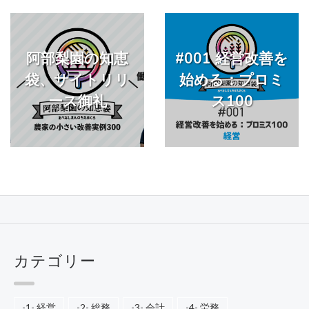
阿部梨園の知恵
#001 経営改善を
袋、サイトリリ
始める：プロミ
ース御礼
ス100
カテゴリー
-1- 経営
-2- 総務
-3- 会計
-4- 労務