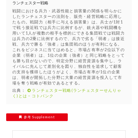
ランチェスター戦略
戦闘における兵力・武器性能と損害量の関係を明らかに
したランチェスターの法則を、販売・経営戦略に応用し
たもの。戦闘力（相手に与える損害量）は、兵士が1対1
で戦う接近戦では兵力に比例するが、銃火器や戦闘機を
用いて1人が複数の相手を標的にできる集団戦では戦闘力
は兵力の2乗に比例するので、兵力で劣る「弱者」は接近
戦、兵力で勝る「強者」は集団戦のほうが有利になる。
これをビジネスに当てはめると、市場占有率が2位以下の
企業（弱者）は、1位の企業（強者）と同じ戦略をとって
も勝ち目がないので、特定分野に経営資源を集中し、ラ
イバルに先んじて差別化を図り、独自性を追求して顧客
の支持を獲得したほうがよく、市場占有率が1位の企業
は、弱者が開拓した分野に大量の経営資源を投入して市
場を奪う戦略が有効であるとする。
出典：
ランチェスター戦略(ランチェスターせんりゃ
く)とは – コトバンク
参考 Supplement