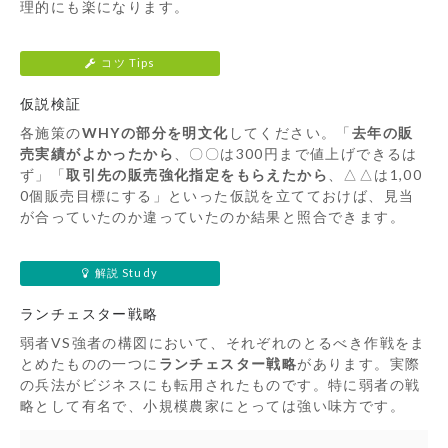
理的にも楽になります。
コツ Tips
仮説検証
各施策の
WHYの部分を明文化
してください。「
去年の販
売実績がよかったから
、〇〇は300円まで値上げできるは
ず」「
取引先の販売強化指定をもらえたから
、△△は1,00
0個販売目標にする」といった仮説を立てておけば、見当
が合っていたのか違っていたのか結果と照合できます。
解説 Study
ランチェスター戦略
弱者VS強者の構図において、それぞれのとるべき作戦をま
とめたものの一つに
ランチェスター戦略
があります。実際
の兵法がビジネスにも転用されたものです。特に弱者の戦
略として有名で、小規模農家にとっては強い味方です。