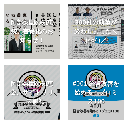
阿部梨園の知恵
300件の執筆が
袋、書籍化のお
終わりました＼
知らせ！
(^o^)／
阿部梨園の知恵
#001 経営改善を
袋、サイトリリ
始める：プロミ
ース御礼
ス100