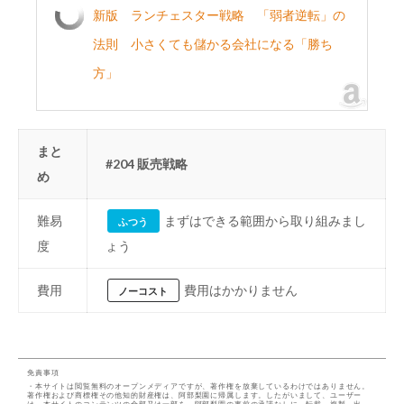
新版 ランチェスター戦略 「弱者逆転」の
法則 小さくても儲かる会社になる「勝ち
方」
まと
#204 販売戦略
め
難易
まずはできる範囲から取り組みまし
ふつう
度
ょう
費用
費用はかかりません
ノーコスト
免責事項
・本サイトは閲覧無料のオープンメディアですが、著作権を放棄しているわけではありません。
著作権および商標権その他知的財産権は、阿部梨園に帰属します。したがいまして、ユーザー
は、本サイトのコンテンツの全部又は一部を、阿部梨園の事前の承諾なしに、転載、複製、出