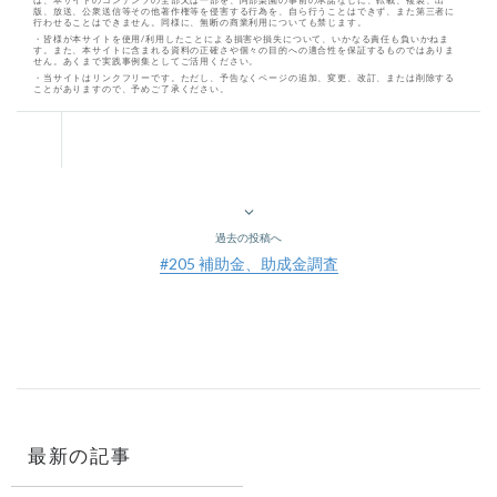
版、放送、公衆送信等その他著作権等を侵害する行為を、自ら行うことはできず、また第三者に
行わせることはできません。同様に、無断の商業利用についても禁じます。
・皆様が本サイトを使用/利用したことによる損害や損失について、いかなる責任も負いかねま
す。また、本サイトに含まれる資料の正確さや個々の目的への適合性を保証するものではありま
せん。あくまで実践事例集としてご活用ください。
・当サイトはリンクフリーです。ただし、予告なくページの追加、変更、改訂、または削除する
ことがありますので、予めご了承ください。
過去の投稿へ
#205 補助金、助成金調査
最新の記事