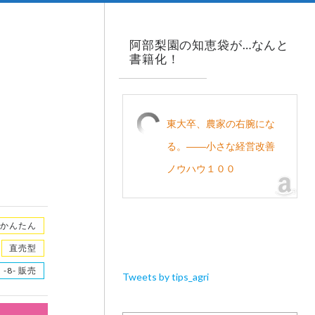
阿部梨園の知恵袋が…なんと
書籍化！
東大卒、農家の右腕にな
る。――小さな経営改善
ノウハウ１００
かんたん
直売型
-8- 販売
Tweets by tips_agri