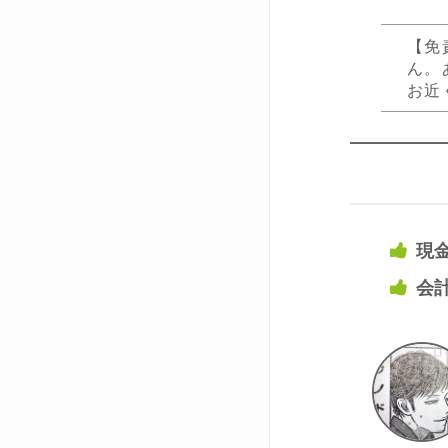
【免
ん。
お近
現
会