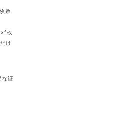
の枚数
、
円xf枚
るだけ
要な証