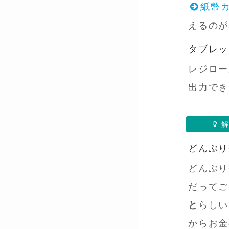
紙幣カ
えるのが
タブレッ
レジロー
出力でき
解
どんぶり
どんぶり
だってご
と
らしい
からお金