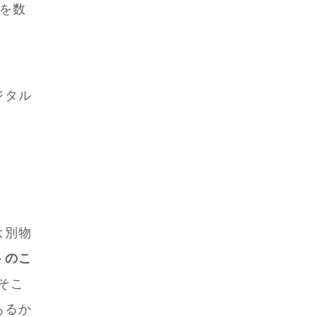
を数
ジタル
は別物
トのこ
そこ
あるか