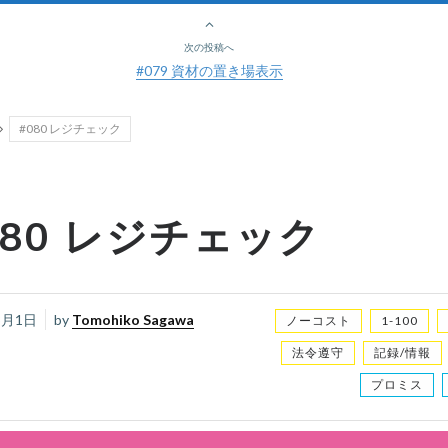
次の投稿へ
#079 資材の置き場表示
#080 レジチェック
080 レジチェック
3月1日
by
Tomohiko Sagawa
ノーコスト
1-100
法令遵守
記録/情報
プロミス