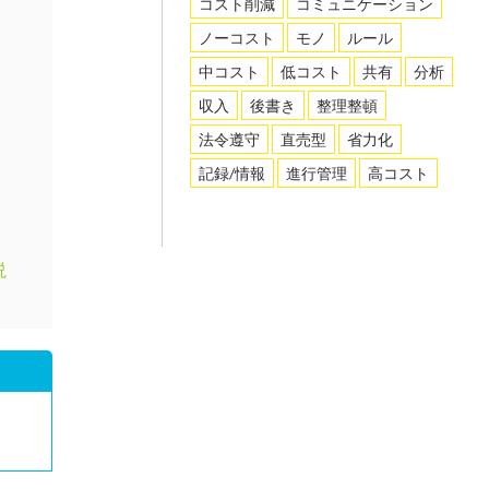
コスト削減
コミュニケーション
ノーコスト
モノ
ルール
中コスト
低コスト
共有
分析
収入
後書き
整理整頓
法令遵守
直売型
省力化
記録/情報
進行管理
高コスト
説