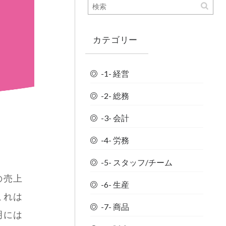
カテゴリー
-1- 経営
-2- 総務
-3- 会計
-4- 労務
-5- スタッフ/チーム
の売上
-6- 生産
これは
-7- 商品
明には