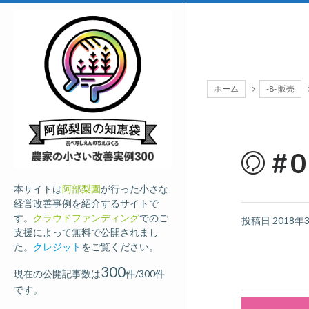
ホーム
-8- 販売
#
本サイトは
阿部梨園
が行った小さな
経営改善事例を紹介するサイトで
す。
クラウドファンディング
でのご
投稿日
2018年
支援によって無料で公開されまし
た。
クレジット
をご覧ください。
300
現在の公開記事数は
件/300件
です。