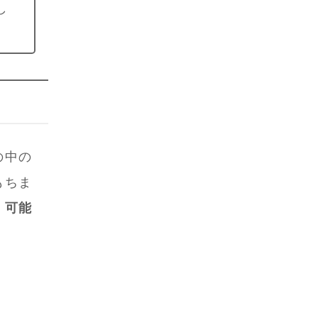
し
の中の
もちま
、可能