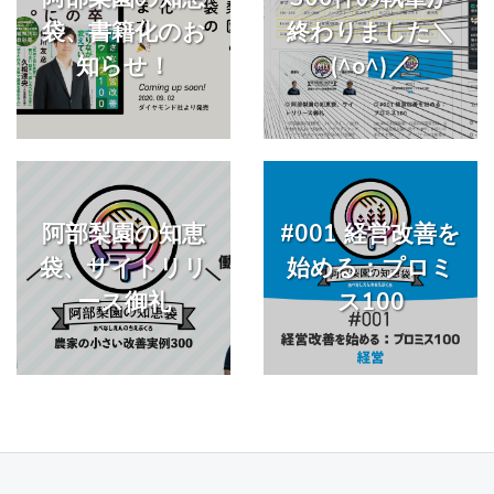
袋、書籍化のお
終わりました＼
知らせ！
(^o^)／
阿部梨園の知恵
#001 経営改善を
袋、サイトリリ
始める：プロミ
ース御礼
ス100