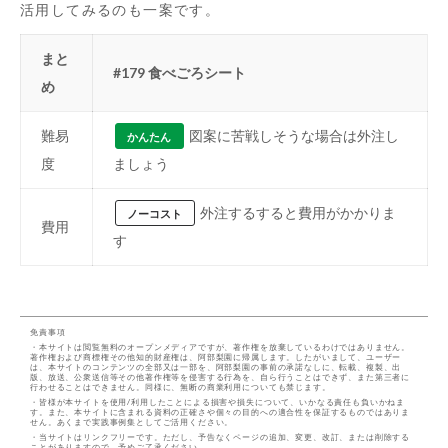
活用してみるのも一案です。
まと
#179 食べごろシート
め
難易
図案に苦戦しそうな場合は外注し
かんたん
度
ましょう
外注するすると費用がかかりま
ノーコスト
費用
す
免責事項
・本サイトは閲覧無料のオープンメディアですが、著作権を放棄しているわけではありません。
著作権および商標権その他知的財産権は、阿部梨園に帰属します。したがいまして、ユーザー
は、本サイトのコンテンツの全部又は一部を、阿部梨園の事前の承諾なしに、転載、複製、出
版、放送、公衆送信等その他著作権等を侵害する行為を、自ら行うことはできず、また第三者に
行わせることはできません。同様に、無断の商業利用についても禁じます。
・皆様が本サイトを使用/利用したことによる損害や損失について、いかなる責任も負いかねま
す。また、本サイトに含まれる資料の正確さや個々の目的への適合性を保証するものではありま
せん。あくまで実践事例集としてご活用ください。
・当サイトはリンクフリーです。ただし、予告なくページの追加、変更、改訂、または削除する
ことがありますので、予めご了承ください。