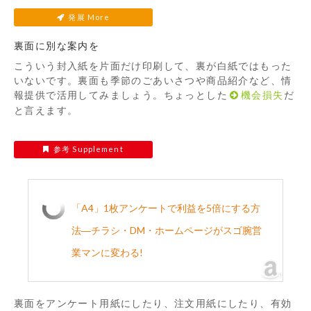
発展 More
裏面に別な案内を
こういう封入紙を片面だけ印刷して、裏が白紙ではもった
いないです。裏面も季節のごあいさつや商品紹介など、情
報提供で活用してみましょう。ちょっとした
機会損失
だ
と言えます。
参考 Supplement
「A4」1枚アンケートで利益を5倍にする方
法―チラシ・DM・ホームページがスゴ腕営
業マンに変わる!
裏面をアンケート用紙にしたり、注文用紙にしたり、有効